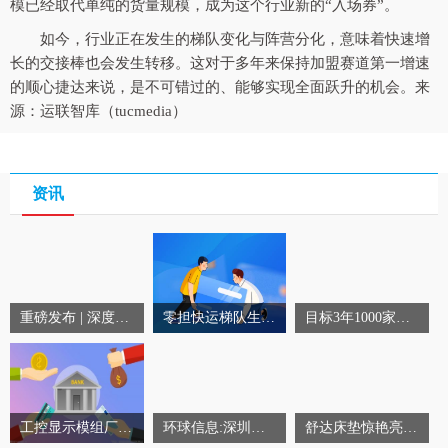
模已经取代单纯的货量规模，成为这个行业新的“入场券”。
如今，行业正在发生的梯队变化与阵营分化，意味着快速增
长的交接棒也会发生转移。这对于多年来保持加盟赛道第一增速
的顺心捷达来说，是不可错过的、能够实现全面跃升的机会。来
源：运联智库（tucmedia）
资讯
重磅发布 | 深度解读《莱住时尚生活法则》,这才是00后的第一个家!
零担快运梯队生变、阵营分化,给谁创造了机会?
目标3年1000家店!源氏木语亮相深圳展,实木新零售如何制胜? 信息
工控显示模组厂家有哪些?想定制、交期快认准KTC优质源头厂家 环球短讯
环球信息:深圳时尚家居设计周圆满闭幕,德国 88 年品牌乐德飞翼,引领科技智能睡眠
舒达床垫惊艳亮相深圳国际家具展,打造健康睡眠新方式!-播资讯