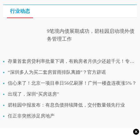
行业动态
9笔境内债展期成功，碧桂园启动境外债
务管理工作
存量首套房贷利率批量下调，有购房者月供少还超千元！专业人士：还有这些积极影响
“深圳多人为买二套房冒雨排队离婚”？官方辟谣
信心来了！北京一项目单日56亿刷屏！广州一楼盘连夜涨5%？
出现了，深圳“买房送房”
碧桂园中报发布：有息负债持续降低，交付数量领先行业
任正非突然涉足房地产