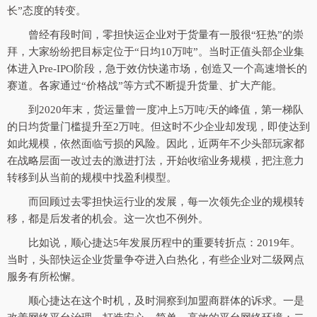
长”态度的转变。
曾经有段时间，零担快运企业对于货量有一股很“狂热”的崇
拜，大家纷纷把目标定位于“日均10万吨”。当时正值头部企业集
体进入Pre-IPO阶段，急于效仿快递市场，创造又一个高速增长的
赛道。各家通过“价格战”等方式不断提升货量、扩大产能。
到2020年末，货运量曾一度冲上5万吨/天的峰值，第一梯队
的日均货量门槛提升至2万吨。但这时不少企业却发现，即使达到
如此规模，依然面临亏损的风险。因此，近两年不少头部玩家都
在战略层面一改过去的激进打法，开始收缩业务规模，把注意力
转移到从当前的规模中找盈利模型。
而回顾过去零担快运行业的发展，每一次领先企业的规模转
移，都是后发者的机会。这一次也不例外。
比如说，顺心捷达5年发展历程中的重要转折点：2019年。
当时，头部快运企业货量争夺进入白热化，有些企业对二级网点
服务有所松懈。
顺心捷达在这个时机，及时洞察到加盟商群体的诉求。一是