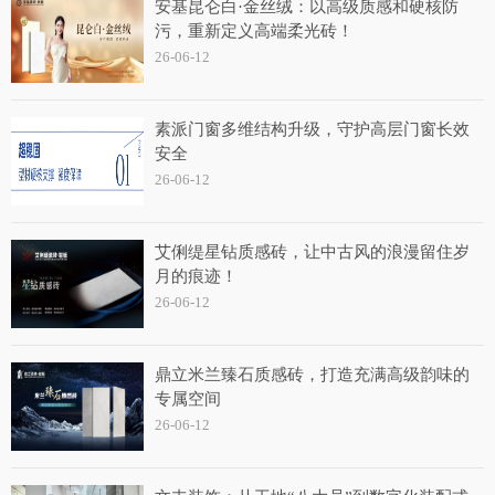
安基昆仑白·金丝绒：以高级质感和硬核防
污，重新定义高端柔光砖！
26-06-12
素派门窗多维结构升级，守护高层门窗长效
安全
26-06-12
艾俐缇星钻质感砖，让中古风的浪漫留住岁
月的痕迹！
26-06-12
鼎立米兰臻石质感砖，打造充满高级韵味的
专属空间
26-06-12