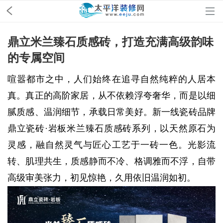
鼎立米兰臻石质感砖，打造充满高级韵味
的专属空间
喧嚣都市之中，人们始终在追寻自然纯粹的人居本
真。真正的高阶家居，从不依赖浮夸奢华，而是以细
腻质感、温润细节，承载日常美好。新一线瓷砖品牌
鼎立瓷砖·岩板米兰臻石质感砖系列，以天然原石为
灵感，融自然灵气与匠心工艺于一砖一色。光影流
转、肌理共生，质感静而不冷、格调雅而不浮，自带
高级审美张力，初见惊艳，久用依旧温润如初。