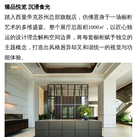
臻品悦览 沉浸食光
踏入西曼帝克苏州总部旗舰店，仿佛置身于一场橱柜
艺术的多维盛宴。整个展厅总面积1000㎡，以匠心独
运的设计理念解构空间边界，将每套橱柜赋予独立的
主题概念，打造出风格迥异却又和谐统一的视觉与功
能体验。