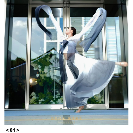
＜0
4
＞