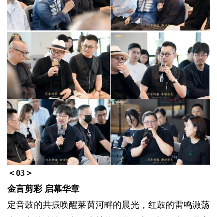
＜0
3
＞
金言剪彩 启幕华章
定音鼓的共振唤醒莱茵河畔的晨光，红鼓的雷鸣激荡