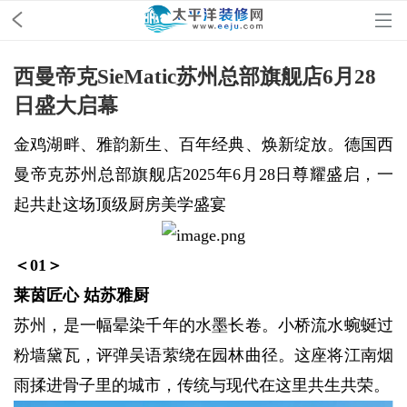
西曼帝克SieMatic苏州总部旗舰店6月28
日盛大启幕
金鸡湖畔、雅韵新生、百年经典、焕新绽放。德国西
曼帝克苏州总部旗舰店2025年6月28日尊耀盛启，一
起共赴这场顶级厨房美学盛宴
＜01＞
莱茵匠心 姑苏雅厨
苏州，是一幅晕染千年的水墨长卷。小桥流水蜿蜒过
粉墙黛瓦，评弹吴语萦绕在园林曲径。这座将江南烟
雨揉进骨子里的城市，传统与现代在这里共生共荣。